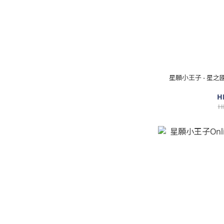
星願小王子 - 星之
H
H