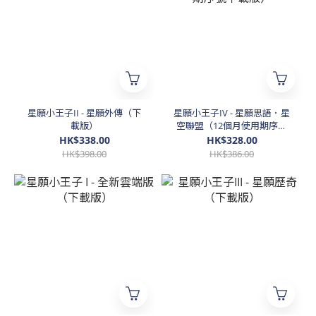
星願小王子II - 星願外傳（下
星願小王子IV - 星願思語．星
載版）
空聯盟（12個月使用期序號
下載版）
HK$338.00
HK$328.00
HK$398.00
HK$386.00