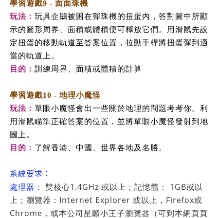
學習遊戲9 - 面面珠機
玩法：
玩具企鵝被困在彈珠機的扭蛋內，答對圖中所顯
示的圖形周界、面積或體積便可釋放它們。用滑鼠先設
定扭蛋的移動軌道至答案位置，拉動手桿將扭蛋彈到適
當的軌道上。
目的：
訓練周界、面積或體積的計算
學習遊戲10 - 地理小魔怪
玩法：
單眼小魔怪會出一些關於地理的問題考考你。利
用滑鼠瞄準正確答案的位置，並將單眼小魔怪發射到地
圖上。
目的：
了解香港、中國、世界各地及名勝。
系統要求：
1.4GHz
1GB
處理器：
雙核心
或以上；記憶體：
或以
Internet Explorer
Firefox
上；瀏覽器：
或以上，
或
Chrome
，
或本公司星願小王子瀏覽器（可到本網頁頁