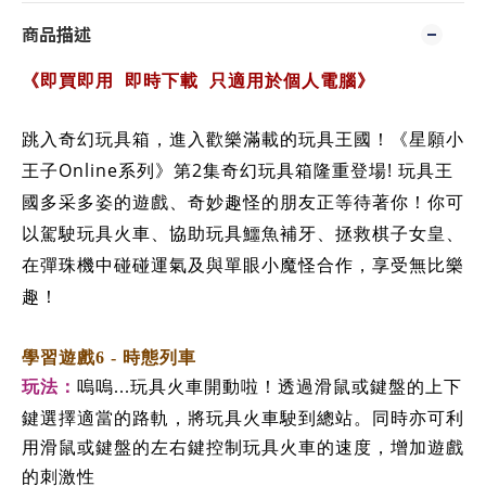
商品描述
《即買即用
即時下載
只適用於個人電腦》
跳入奇幻玩具箱，進入歡樂滿載的玩具王國！《星願小
Online
2
!
王子
系列》第
集奇幻玩具箱隆重登場
玩具王
國多采多姿的遊戲、奇妙趣怪的朋友正等待著你！你可
以駕駛玩具火車、協助玩具鱷魚補牙、拯救棋子女皇、
在彈珠機中碰碰運氣及與單眼小魔怪合作，享受無比樂
趣！
學習遊戲6 - 時態列車
玩法：
嗚嗚
玩具火車開動啦！透過滑鼠或鍵盤的上下
...
鍵選擇適當的路軌，將玩具火車駛到總站。同時亦可利
用滑鼠或鍵盤的左右鍵控制玩具火車的速度，增加遊戲
的刺激性