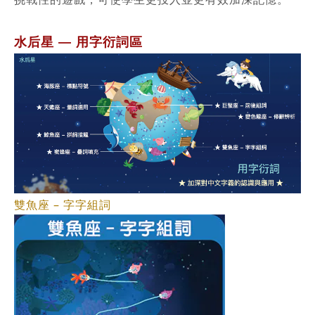
水后星
用字衍詞區
—
雙魚座 – 字字組詞