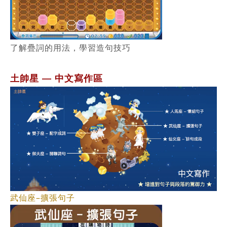
了解疊詞的用法，學習造句技巧
土帥星
中文寫作區
—
武仙座–擴張句子