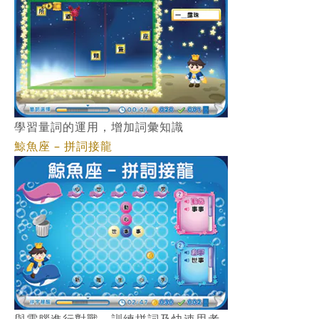
學習量詞的運用，增加詞彙知識
鯨魚座 – 拼詞接龍