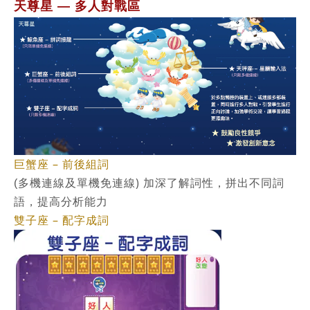
天尊星
多人對戰區
—
巨蟹座 – 前後組詞
)
(
多機連線及單機免連線
加深了解詞性，拼出不同詞
語，提高分析能力
雙子座 – 配字成詞