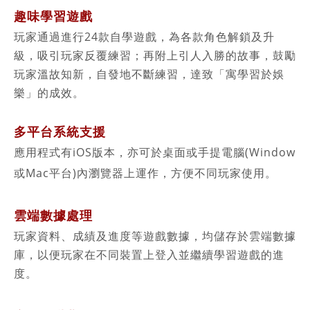
趣味學習遊戲
24
玩家通過進行
款自學遊戲，為各款角色解鎖及升
級，吸引玩家反覆練習；再附上引人入勝的
故事，鼓勵
玩家溫故知新，自發地不斷練習，
達致「寓學習於娛
樂」的成效。
多平台系統支援
應用程式有
iOS
版本，亦可於桌面或手提電腦(Window
或Mac平台)內瀏覽器上運作，方便不同玩家使用。
雲端數據處理
玩家資料、成績及進度等遊戲數據，均儲存於
雲端數據
庫，以便玩家在不同裝置上登入並繼續學習遊戲的進
度。