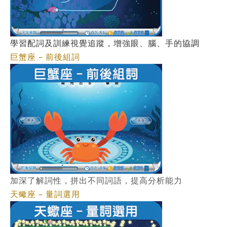
學習配詞及訓練視覺追蹤，增強眼、腦、手的協調
巨蟹座 – 前後組詞
加深了解詞性，拼出不同詞語，提高分析能力
天蠍座 – 量詞選用