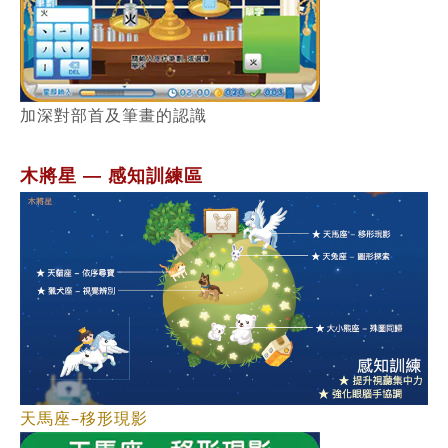
加深對部首及筆畫的認識
木將星
感知訓練區
—
天馬座–移形現影