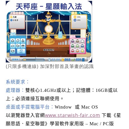
)
(
只限多機連線
加深對部首及筆畫的認識
系統要求：
處理器：
雙核心
1.4GHz
或以上；記憶體：
16GB
或以
上；必須連接互聯網使用。
桌面或手提電腦平台：
Window
或
Mac OS
www.starwish-fair.com
以瀏覽器登入官網
下載《星
願思語．星空聯盟》學習軟件家用版
– Mac / PC
版