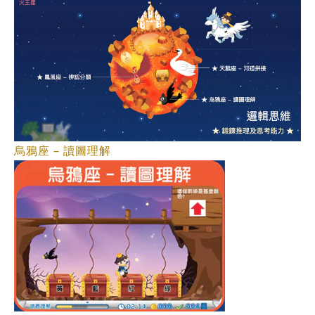
烏鴉座 – 讀圖理解