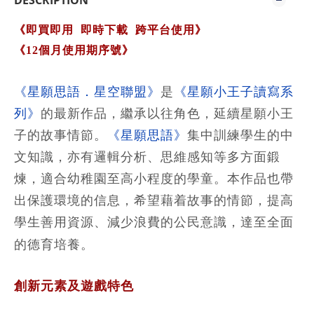
DESCRIPTION
《即買即用
即時下載 跨平台使用
》
《12個月使用期序號》
《星願思語．星空聯盟》
是
《星願小王子讀寫系
列》
的最新作品，繼承以往角色，延續星願小王
子的故事情節。
《星願思語》
集中訓練學生的中
文知識，亦有邏輯分析、思維感知等多方面鍛
煉，適合幼稚園至高小程度的學童。本作品也帶
出保護環境的信息，希望藉着故事的情節，提高
學生善用資源、減少浪費的公民意識，達至全面
的德育培養。
創新元素及遊戲特色