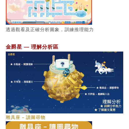
透過觀看及正確分析圖象，訓練推理能力
金爵星
理解分析區
—
雕具座 – 讀圖尋物