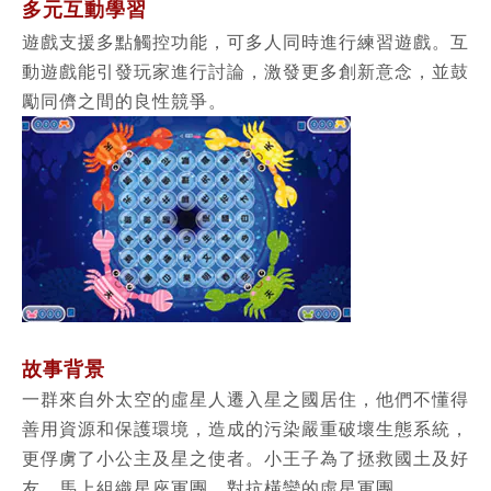
多元互動學習
遊戲支援多點觸控功能，可多人同時進行練習
遊戲。互
動遊戲能引發玩家進行討論，激發更
多創新意念，並鼓
勵同儕之間的良性競爭。
故事背景
一群來自外太空的虛星人遷入星之國居住，他們不懂得
善用資源和保護環境，造成的污染嚴重破壞生態系統，
更俘虜了小公主及星之使者。小王子為了
拯救國土及好
友，馬上組織星座軍團，對抗橫蠻的虛星軍團。