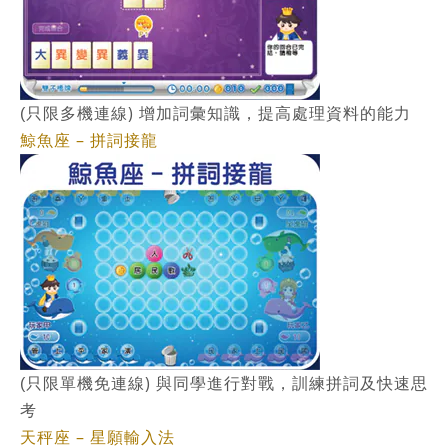
)
(
只限多機連線
增加詞彙知識，提高處理資料的能力
鯨魚座 – 拼詞接龍
)
(
只限單機免連線
與同學進行對戰，訓練拼詞及快速思
考
天秤座 – 星願輸入法