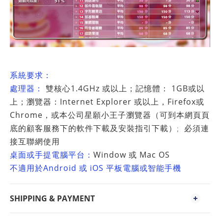
系統要求：
1.4GHz
1GB
處理器：
雙核心
或以上；記憶體：
或以
Internet Explorer
Firefox
上；瀏覽器：
或以上，
或
Chrome
，
或本公司星願小王子瀏覽器（可到本網頁頁
底的顧客服務下的軟件下載及安裝指引下載）
必須連
;
接互聯網使用
桌面或手提電腦平台：
Window
Mac OS
或
Android
iOS
不適用於
或
平板電腦或智能手機
SHIPPING & PAYMENT