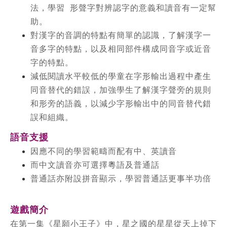
法，學習
形聲字對辨認字的意義和讀音有一定幫
助。
對漢字的音調的特點有簡單的認識，了解漢字一
音多字的特點，以及
相同部件構成同音字或近音
字的特點。
減低閱讀水平較低的學童在字形輸出過程中產生
同音替代的錯誤，加強學生了解漢字聲旁的規則
和形旁的語義，以減少字形輸出中的同音替代錯
誤和組織。
語音支援
因應不同的學習範疇而配有中、英讀音
而中文讀音亦可選擇粵語及普通話
普通話亦附設拼音顯示，學習普通話更事半功倍
遊戲簡介
在第一集《星願小王子》中，星之國的星星從天上掉下