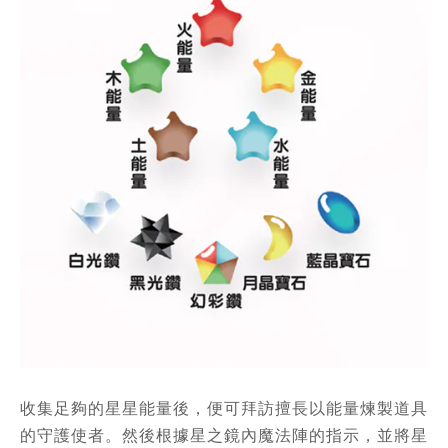
收集足夠的星星能量後，便可拜訪擅長以能量煉製道具
的守護使者。然後根據星之鏡內魔法陣的指示，並將星